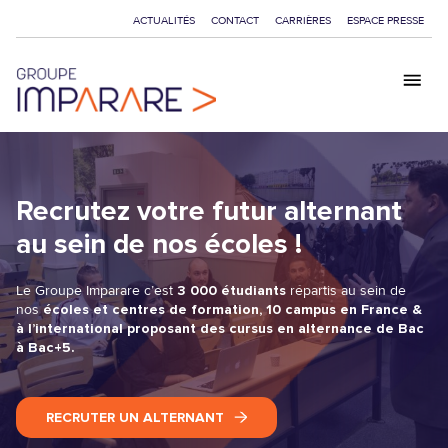
ACTUALITÉS
CONTACT
CARRIÈRES
ESPACE PRESSE
GROUPE
ÉCOLES
Recrutez votre futur alternant
au sein de nos écoles !
FORMATIONS
BAC+2 - BTS
Le Groupe Imparare c’est
3 000 étudiants
répartis au sein de
CERTIFICATIONS
BAC+3 - BACHELOR
nos
écoles et centres de formation,
10 campus en France &
à l’international proposant des cursus en alternance de Bac
BAC+5 - MASTÈRE
CAMPUS
à Bac+5.
BAC+5 - PROGRAMME GRANDE ÉCOLE
PARTENAIRES
BAC+5 - MBA
RECRUTER UN ALTERNANT
BAC+8 - DBA