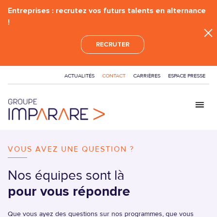
Entreprises : recrutez vos futurs talents en alternance
!
RECRUTER
ACTUALITÉS
CONTACT
CARRIÈRES
ESPACE PRESSE
GROUPE
VOUS AVEZ UNE QUESTION ?
ÉCOLES
Nos équipes sont là
FORMATIONS
pour vous répondre
BAC+2 - BTS
CERTIFICATIONS
Que vous ayez des questions sur nos programmes, que vous
BAC+3 - BACHELOR