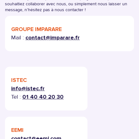
souhaitiez collaborer avec nous, ou simplement nous laisser un
BAC+5 - MASTÈRE
message, n’hésitez pas à nous contacter !
CAMPUS
BAC+5 - PROGRAMME GRANDE ÉCOLE
PARTENAIRES
GROUPE IMPARARE
BAC+5 - MBA
Mail :
contact@imparare.fr
BAC+8 - DBA
VAE
FLE
TITRES PRO
ISTEC
info@istec.fr
Tel :
01 40 40 20 30
EEMI
contact@eemi.com