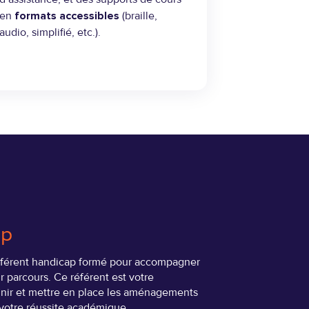
en
formats accessibles
(braille,
audio, simplifié, etc.).
ap
férent handicap formé pour accompagner
r parcours. Ce référent est votre
finir et mettre en place les aménagements
 votre réussite académique.