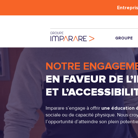
Entrepris
GROUPE
À PROPOS
NOTRE ENGAGEM
DÉMARCHE
RSE
EN FAVEUR DE L’
INCLUSION &
ACCESSIBILIT
ET L’ACCESSIBILI
INCUBATEUR
Imparare s’engage à offrir
une éducation é
sociale ou de capacité physique. Nous croy
l’opportunité d’atteindre son plein potentie