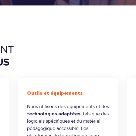
LEARNING
ISTEC BUSINESS
ACCRÉDITATIONS
FLE
SCHOOL
ET LABELS
EEMI, ÉCOLE DES
TITRES PRO
MÉTIERS DU
DIGITAL
SKILLOGS,
PLATEFORME E-
ENT
LEARNING
US
Outils et équipements
Nous utilisons des équipements et des
technologies adaptées
, tels que des
logiciels spécifiques et du matériel
pédagogique accessible. Les
plateformes de formation en ligne