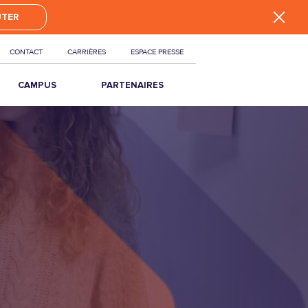
UTER
CONTACT
CARRIÈRES
ESPACE PRESSE
CAMPUS
PARTENAIRES
PARIS & ÎLE-DE-
ENTREPRISES
FRANCE
PARTENAIRES
NATIONAL
RELATIONS
ENTREPRISES
INTERNATIONAL
RELATIONS
INSTITUTIONNELLES
TAXE
D’APPRENTISSAGE
RÉSEAU ALUMNI
RECRUTER UN
ALTERNANT