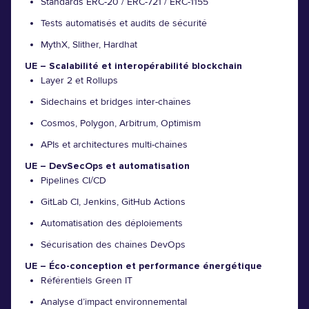
Standards ERC-20 / ERC-721 / ERC-1155
Tests automatisés et audits de sécurité
MythX, Slither, Hardhat
UE – Scalabilité et interopérabilité blockchain
Layer 2 et Rollups
Sidechains et bridges inter-chaînes
Cosmos, Polygon, Arbitrum, Optimism
APIs et architectures multi-chaînes
UE – DevSecOps et automatisation
Pipelines CI/CD
GitLab CI, Jenkins, GitHub Actions
Automatisation des déploiements
Sécurisation des chaînes DevOps
UE – Éco-conception et performance énergétique
Référentiels Green IT
Analyse d’impact environnemental