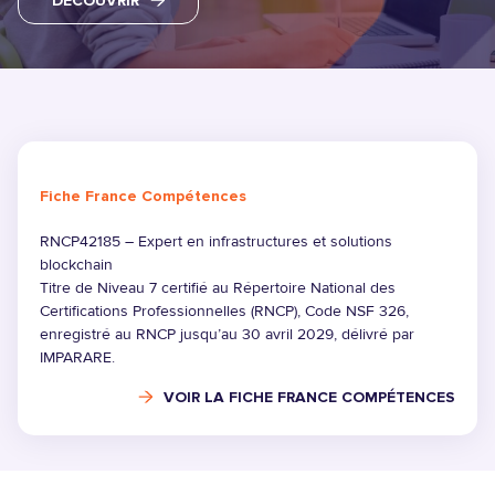
DÉCOUVRIR
BAC+5 - MASTÈRE
CAMPUS
BAC+5 - PROGRAMME GRANDE ÉCOLE
PARTENAIRES
BAC+5 - MBA
BAC+8 - DBA
VAE
Fiche France Compétences
FLE
RNCP42185 – Expert en infrastructures et solutions
TITRES PRO
blockchain
Titre de Niveau 7 certifié au Répertoire National des
Certifications Professionnelles (RNCP), Code NSF 326,
enregistré au RNCP jusqu’au 30 avril 2029, délivré par
IMPARARE.
VOIR LA FICHE FRANCE COMPÉTENCES