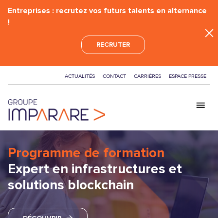
Entreprises : recrutez vos futurs talents en alternance
!
RECRUTER
ACTUALITÉS
CONTACT
CARRIÈRES
ESPACE PRESSE
GROUPE
Programme de formation
ÉCOLES
Expert en infrastructures et
solutions blockchain
FORMATIONS
BAC+2 - BTS
CERTIFICATIONS
BAC+3 - BACHELOR