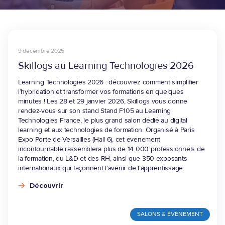
BAC+5 - MASTÈRE
CAMPUS
BAC+5 - PROGRAMME GRANDE ÉCOLE
PARTENAIRES
BAC+5 - MBA
9 décembre 2025
BAC+8 - DBA
Skillogs au Learning Technologies 2026
VAE
Learning Technologies 2026 : découvrez comment simplifier
l’hybridation et transformer vos formations en quelques
FLE
minutes ! Les 28 et 29 janvier 2026, Skillogs vous donne
TITRES PRO
rendez-vous sur son stand Stand F105 au Learning
Technologies France, le plus grand salon dédié au digital
learning et aux technologies de formation. Organisé à Paris
Expo Porte de Versailles (Hall 6), cet événement
incontournable rassemblera plus de 14 000 professionnels de
la formation, du L&D et des RH, ainsi que 350 exposants
internationaux qui façonnent l’avenir de l’apprentissage.
Découvrir
SALONS & ÉVÈNEMENT