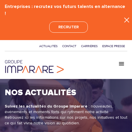
Entreprises : recrutez vos futurs talents en alternance
!
RECRUTER
ACTUALITÉS
CONTACT
CARRIÈRES
ESPACE PRESSE
GROUPE
NOS ACTUALITÉS
ÉCOLES
Suivez les actualités du Groupe Imparare
: nouveautés,
FORMATIONS
événements et moments forts qui rythment notre activité.
Retrouvez ici les informations sur nos projets, nos initiatives et tout
BAC+2 - BTS
ce qui fait vivre notre vision au quotidien.
CERTIFICATIONS
BAC+3 - BACHELOR